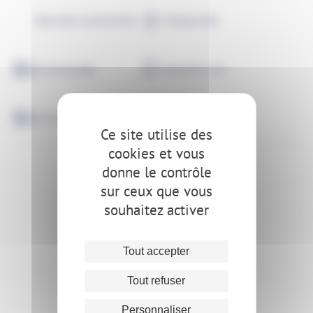
Décoration permanente
Intemporelle
Art de la table
Garantie 2 ans
Art de la table
Ce site utilise des
cookies et vous
donne le contrôle
sur ceux que vous
souhaitez activer
Tout accepter
Tout refuser
Personnaliser