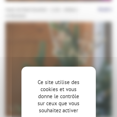
Sapin de Noël illuminé – 1,2m – Ambre /
99,00
€
multicolore
Ce site utilise des
cookies et vous
donne le contrôle
sur ceux que vous
souhaitez activer