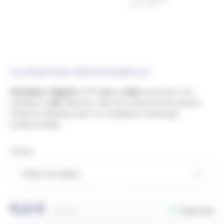
ILLUMINATIONS PROFESSIONNELLES
Connecteur 2 départs
en PVC
noir
ou
blanc
, conçu pour une
utilisation à
24V
. Idéal pour relier les accessoires de la gamme
Octoplus by Blachere dans vos installations d’éclairage
professionnelles.
Couleur
9,12
€
Disponible
Ref.
ND