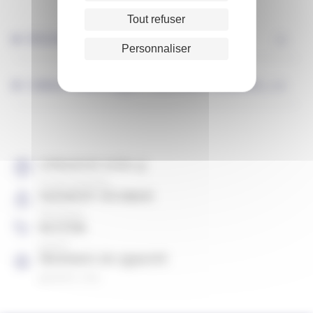
Tout refuser
DESCRIPTION
Personnaliser
CARACTÉRISTIQUES PRODUITS (USAGES,...)
LIVRAISON SOUS 4J
À votre domicile
PAIEMENT SÉCURISÉ
CB, Paypal
RETOUR
gratuit
PRODUITS DE QUALITÉ
garantis 2 ans