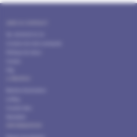
AIDE & CONTACT
Tél : 04 84 85 91 54
Livraison de votre commande
Politique de retour
Contact
FAQ
A PROPOS
Blachere Illumination
Le Blog
Conseils déco
Newsletter
INFORMATION