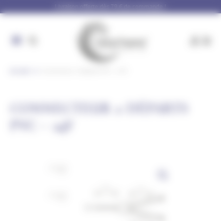
Panneau de gestion des cookies
Livraison offerte dès 79 € de commande !
Accueil
Connecteur 2 départs PVC – 24V
CONNECTEUR 2 DÉPARTS
PVC – 24V