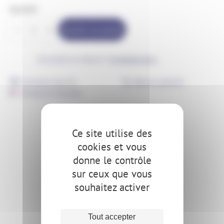
Quantité
quantité
Ajouter au panier
de
Connecteur
Un projet sur-mesure ?
Contactez-nous
2
départs
Livraison sous 4j
Retours gratuits
PVC
Entreprise française
-
24V
Ce site utilise des
cookies et vous
donne le contrôle
sur ceux que vous
souhaitez activer
Tout accepter