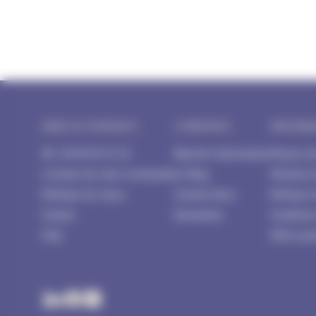
AIDE & CONTACT
A PROPOS
INFORM
Tél : 04 84 85 91 54
Blachere Illumination
Moyens d
Livraison de votre commande
Le Blog
Mentions 
Politique de retour
Conseils déco
Politique 
Contact
Newsletter
Condition
FAQ
Offres par