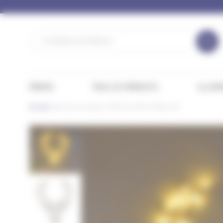
Panneau de gestion des cookies
PROMO
TOUS LES PRODUITS
ILLUMI
Accueil
Décor lumineux TÊTE DE CERF MICRO LED