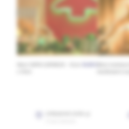
Décor SAPIN LUMINEUX – 41cm
34,90
€
Décor lumineux
x 54cm
bondissant à s
LIVRAISON SOUS 4J
À votre domicile