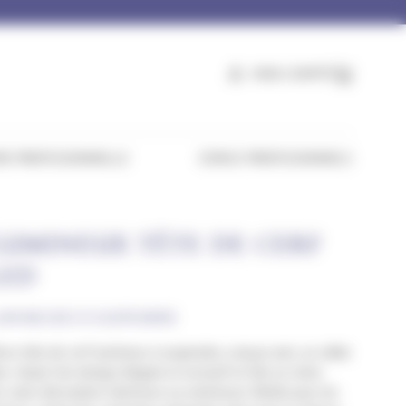
MON COMPTE
PANI
E PROFESSIONNELLE
ESPACE PROFESSIONNELS
UMINEUX TÊTE DE CERF
LED
UMINEUSES À SUSPENDRE
cor tête de cerf lumineux à suspendre, conçue avec un câble
nc chaud. Son design élégant et exclusif en fait un choix
 votre décoration intérieure ou extérieure. Parfait pour les