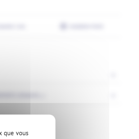
arantie 2 ans
Installation facile
ITS (USAGES,...)
ux que vous