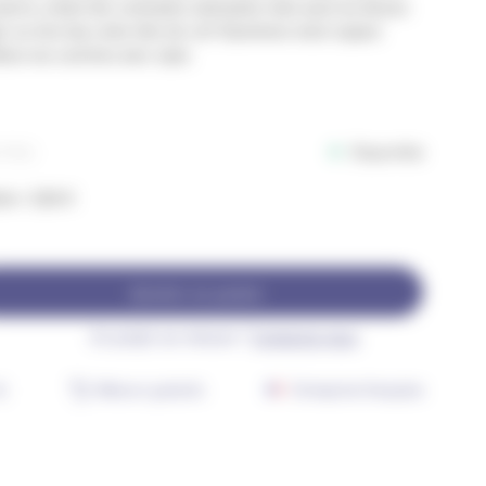
erre, créant des contrastes saisissants mais aussi au-dessus
r ou d’un bar, cette tête de cerf illuminera votre espace
lera vos convives avec style.
Disponible
JT421
on : 0,06 €
Ajouter au panier
Un projet sur-mesure ?
Contactez-nous
j
Retours gratuits
Entreprise française