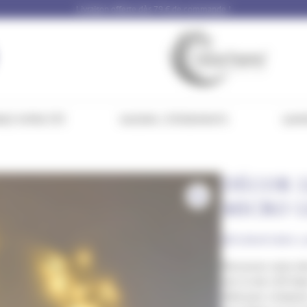
Livraison offerte dès 79 € de commande !
NEZ VOTRE ÉTÉ
SAISONS / ÉVÉNEMENTS
GAMM
DÉCOR L
MICRO 
DÉCORATIONS L
Découvrez notre dé
noir et des LED bla
idéal pour composer