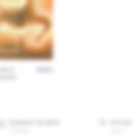
 Renne
34,90
€
uspendre
PAIEMENT SÉCURISÉ
RETOUR
CB, Paypal
gratuit