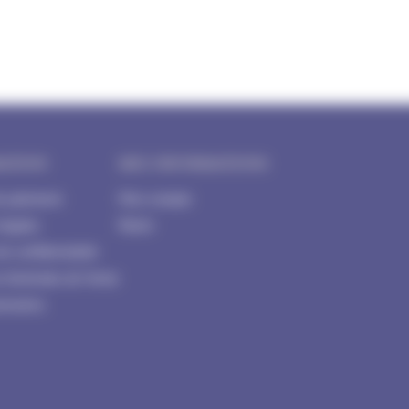
ATION
MES INFORMATIONS
e paiement
Mon compte
légales
Panier
de confidentialité
s Générales de Vente
tenaires