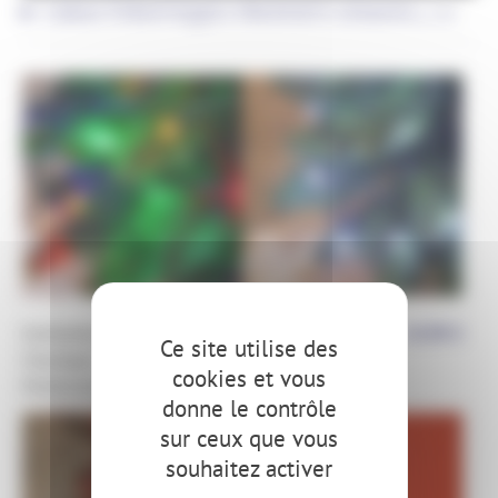
CARACTÉRISTIQUES PRODUITS (USAGES,...)
Guirlande LED
14,90
€
Guirlande LED
14,90
€
Ce site utilise des
Classique –
Classique – Blanc
cookies et vous
Multicolore – 8m
pur – 8m
donne le contrôle
sur ceux que vous
souhaitez activer