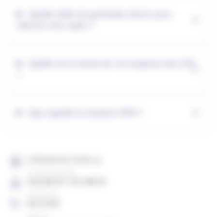
Quelle taille de guirlande choisir pour
décorer mon sapin ?
Quelle est la durée de vie moyenne des LED
?
Que signifie la mention IP44 ?
LIVRAISON SOUS 4J
À votre domicile
PAIEMENT SÉCURISÉ
CB, Paypal
RETOUR
gratuit