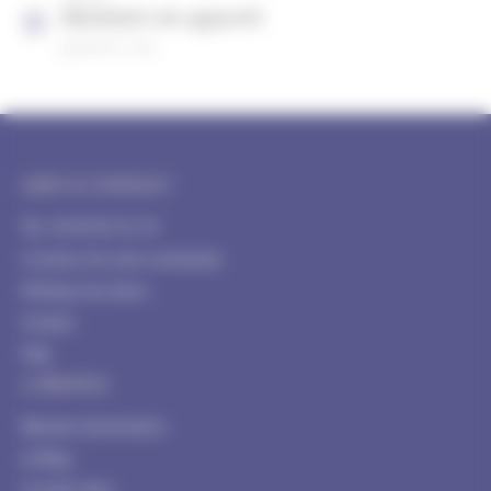
PRODUITS DE QUALITÉ
garantis 2 ans
AIDE & CONTACT
Tél : 04 84 85 91 54
Livraison de votre commande
Politique de retour
Contact
FAQ
A PROPOS
Blachere Illumination
Le Blog
Conseils déco