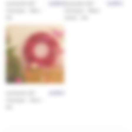
Guirlande LED
14,90
€
Guirlande LED
14,90
€
Classique – Bleu –
Classique – Blanc
8m
chaud – 8m
Guirlande LED
14,90
€
Classique – Rose –
8m