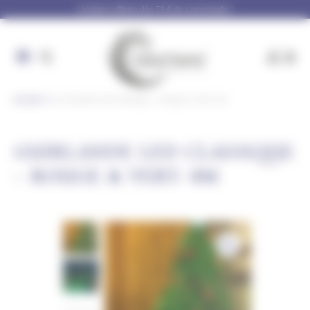
Panneau de gestion des cookies
Livraison offerte dès 79 € de commande !
Accueil
Guirlande LED Classique – Rouge & Vert- 8m
GUIRLANDE LED CLASSIQUE
– ROUGE & VERT- 8M