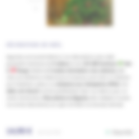
DÉCORATIONS DE NOËL
Apportez une touche festive à vos décorations avec cette
guirlande lumineuse de
8 mètres
et ses
128 LED bicolores
Vert
&
Rouge
. Dotée de
8 modes d’animation avec mémoire
, elle
crée une ambiance chaleureuse et joyeuse, aussi bien à l’intérieur
qu’à l’extérieur grâce à sa
résistance aux intempéries (IP44)
. Son
câble vert discret
se fond parfaitement dans vos décors pour un
rendu harmonieux.
Polyvalente et élégante
, elle s’adapte à toutes
vos envies décoratives, du sapin de Noël à la terrasse estivale.
14,90
€
Disponible
Ref.
RA373RV