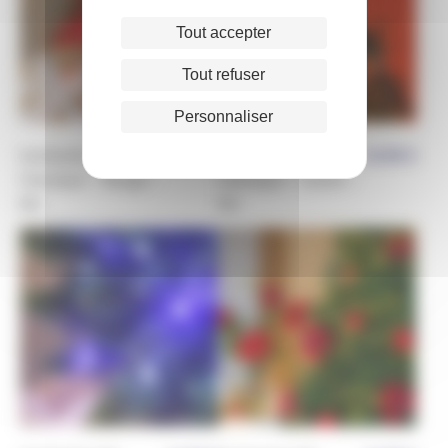
Tout accepter
Tout refuser
Personnaliser
Guirlande LED
14,90
€
Guirlande LED
14,90
€
Classique – Rouge –
Classique – Cuivre –
8m
8m