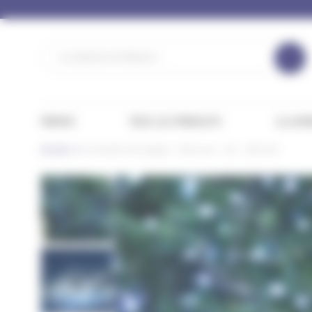
Panneau de gestion des cookies
PROMO
TOUS LES PRODUITS
ILLUMI
Accueil
Guirlande LED grappe – Blanc pur – 8m – 600 LED