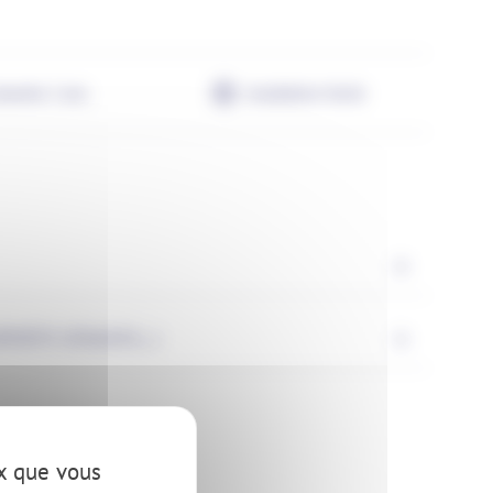
arantie 2 ans
Installation facile
ITS (USAGES,...)
ux que vous