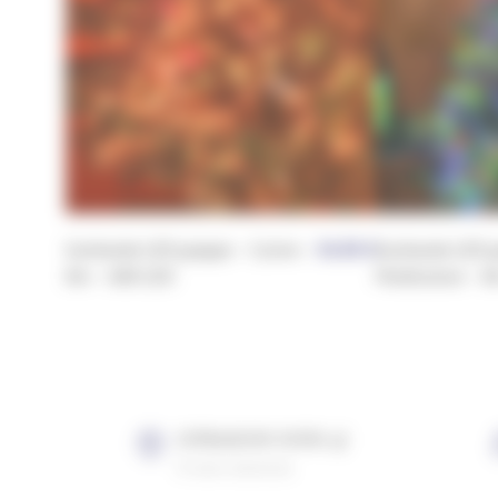
Guirlande LED grappe – Cuivre –
34,90
€
Guirlande LED 
8m – 600 LED
Multicolore – 
LIVRAISON SOUS 4J
À votre domicile