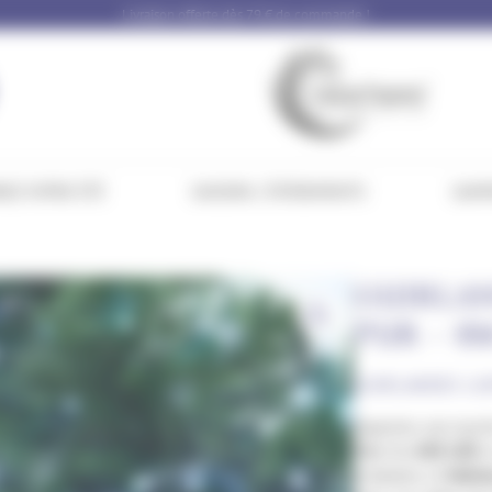
Livraison offerte dès 79 € de commande !
NEZ VOTRE ÉTÉ
SAISONS / ÉVÉNEMENTS
GAMM
GUIRLAN
PUR – 8M
GUIRLANDES LU
Apportez une touch
8 m
. Ses
600 LED
e
éclatante, à l’
intéri