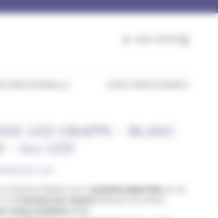
MON COMPTE
PANI
E PROFESSIONNELLE
ESPACE PROFESSIONNELS
DE LED GRAPPE – BLANC
 – 600 LED
MINEUSES LED
e lumineuse élégante avec la
guirlande grappe blanc
pur de
t ses
8 fonctions avec mémoire
diffusent une lumière
eur comme à l’extérieur
(IP44).