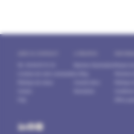
AIDE & CONTACT
A PROPOS
INFORM
Tél : 04 84 85 91 54
Blachere Illumination
Moyens d
Livraison de votre commande
Le Blog
Mentions 
Politique de retour
Conseils déco
Politique 
Contact
Newsletter
Condition
FAQ
Offres par