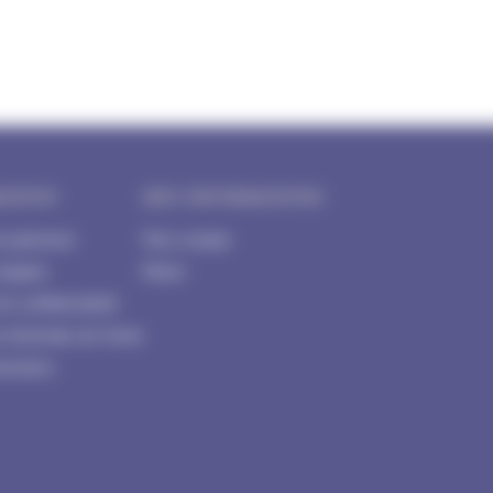
ATION
MES INFORMATIONS
e paiement
Mon compte
légales
Panier
de confidentialité
s Générales de Vente
tenaires