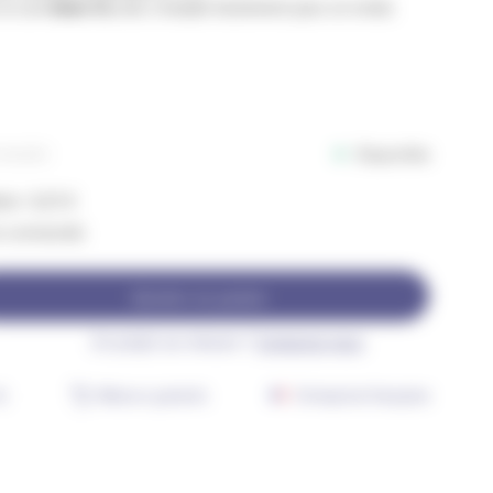
 et son
timer 6 h
, elle s’installe facilement pour un rendu
Disponible
RAC003
on : 0,25 €
re commandé)
Ajouter au panier
Un projet sur-mesure ?
Contactez-nous
j
Retours gratuits
Entreprise française