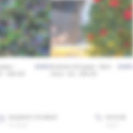
grappe –
34,90
€
Guirlande LED grappe – Blanc
34,90
8m – 600 LED
chaud – 8m – 600 LED
PAIEMENT SÉCURISÉ
RETOUR
CB, Paypal
gratuit