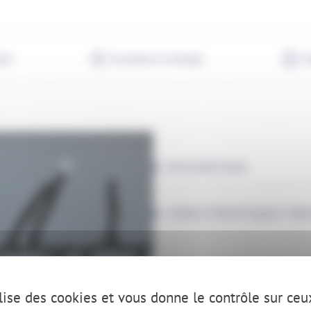
8m
-
600
LED
imé
Econome en énergie
G
DESCRIPTION
CARACTÉRISTIQUES PRODU
ilise des cookies et vous donne le contrôle sur ce