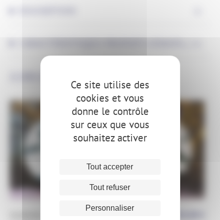
DESCRIPTION
CARACTÉRISTIQUES PRODUITS (USAGES,...)
À DÉCOUVRIR ÉGALEMENT
Ce site utilise des
cookies et vous
donne le contrôle
sur ceux que vous
souhaitez activer
Tout accepter
Tout refuser
Personnaliser
Guirlande
192,00
€
Guirlande
192,00
€