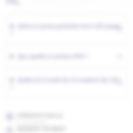
FAQ
Qu’est-ce qu’une guirlande micro LED grappe
?
Que signifie la mention IP44 ?
Quelle est la durée de vie moyenne des LED
?
LIVRAISON SOUS 4J
À votre domicile
PAIEMENT SÉCURISÉ