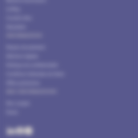
Blachere Illumination
Le Blog
Conseils déco
Newsletter
INFORMATION
Moyens de paiement
Mentions légales
Politique de confidentialité
Conditions Générales de Vente
Offres partenaires
MES INFORMATIONS
Mon compte
Panier