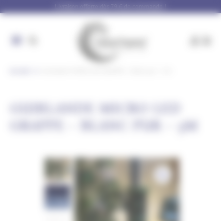
Panneau de gestion des cookies
Livraison offerte dès 79 € de commande !
Accueil
Guirlande MICRO LED GRAPPE – Blanc pur – 5m
GUIRLANDE MICRO LED
GRAPPE – BLANC PUR – 5M