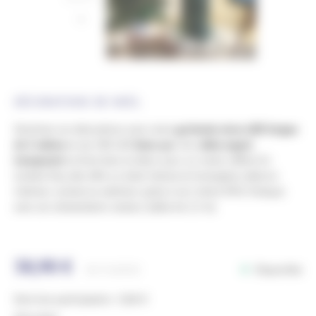
DÉCORATIONS DE NOËL
Illuminez vos décorations avec notre
guirlande micro-LED Grappe
de 5 mètres
et ses 500 LED
blanc pur
. Son
câble argent
transparent
se fond dans le décor pour un rendu raffiné. En
lumière fixe, elle offre un éclat intense et homogène, idéal en
intérieur comme en extérieur grâce à son indice IP44. Pratique
avec son alimentation secteur (câble de 2,3 m).
38,90
€
Disponible
Ref.
MLGB500
Dont éco-participation : 0,06 €