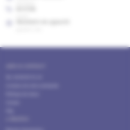
CB, Paypal
RETOUR
gratuit
PRODUITS DE QUALITÉ
garantis 2 ans
AIDE & CONTACT
Tél : 04 84 85 91 54
Livraison de votre commande
Politique de retour
Contact
FAQ
A PROPOS