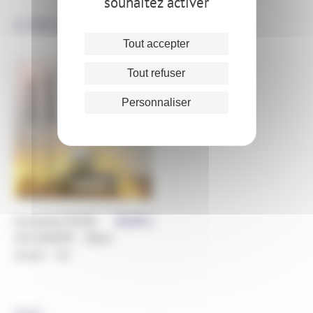
souhaitez activer
A DÉCOUVRIR ÉGALEMENT
Tout accepter
Tout refuser
Personnaliser
Guirlande MICRO
38,90
€
LED GRAPPE – Blanc
chaud – 5m