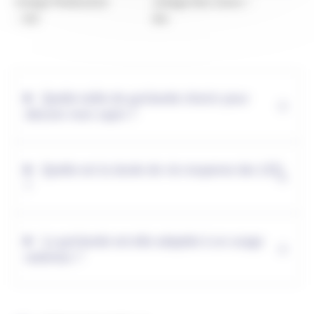
vintage Multicolore
vintage Duo Colors –
– 8m
8m
Quelle taille de guirlande choisir pour
décorer mon sapin ?
Quelle est la durée de vie moyenne des LED
?
La guirlande est-elle adaptée à un usage
extérieur ?