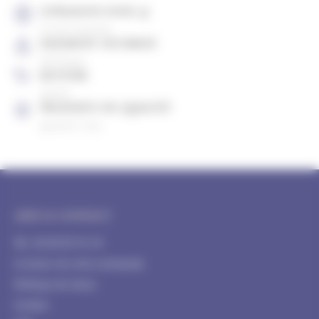
LIVRAISON SOUS 4J
À votre domicile
PAIEMENT SÉCURISÉ
CB, Paypal
RETOUR
gratuit
PRODUITS DE QUALITÉ
garantis 2 ans
AIDE & CONTACT
Tél : 04 84 85 91 54
Livraison de votre commande
Politique de retour
Contact