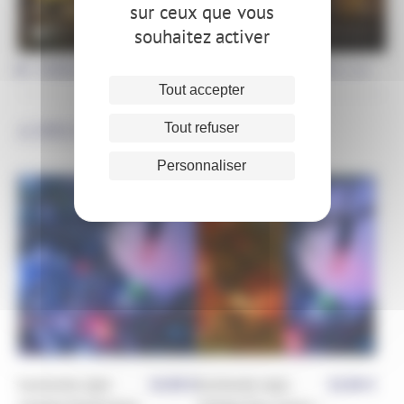
sur ceux que vous
DESCRIPTION
souhaitez activer
CARACTÉRISTIQUES PRODUITS (USAGES,...)
Tout accepter
A DÉCOUVRIR ÉGALEMENT
Tout refuser
Personnaliser
Guirlande style
24,90
€
Guirlande style
24,90
€