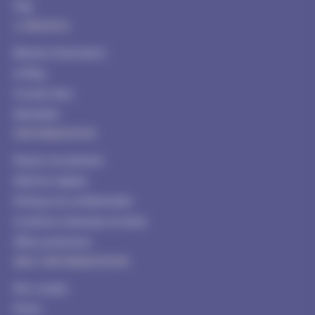
FAQ
A PROPOS
Blachere Illumination
Le Blog
Conseils déco
Newsletter
INFORMATION
Moyens de paiement
Mentions légales
Politique de confidentialité
Conditions Générales de Vente
Offres partenaires
MES INFORMATIONS
Mon compte
Panier