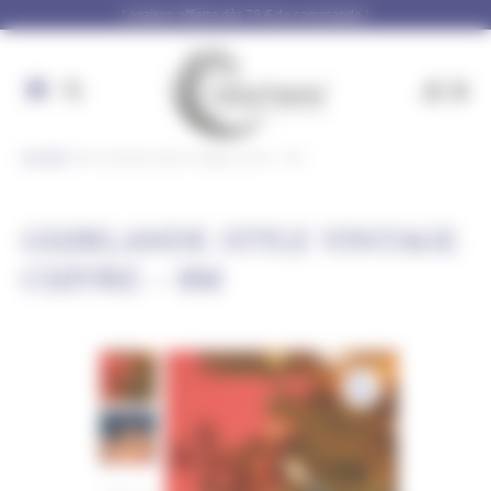
Panneau de gestion des cookies
Livraison offerte dès 79 € de commande !
Accueil
Guirlande style vintage Cuivre – 8m
GUIRLANDE STYLE VINTAGE
CUIVRE – 8M