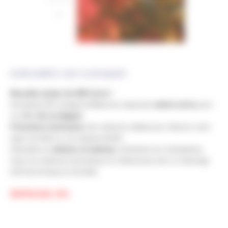
GUIRLANDES LED CLASSIQUES
Nouvelle couleur de LED Cuivre !
Guirlande LED vintage de
8 m
avec ampoules
coloris cuivre
, pour
un effet
chic et élégant
.
8 fonctions lumineuses
avec mémoire, idéale pour décorer votre
sapin de Noël ou vos espaces festifs.
Utilisable en
intérieur et extérieur
, résistante aux intempéries.
Crée une ambiance dynamique et chaleureuse avec un éclairage
LED économique et durable.
DESTOCKAGE -50%