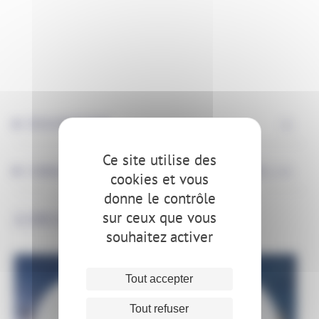
DESCRIPTION
Ce site utilise des
CARACTÉRISTIQUES PRODUITS (USAGES,...)
cookies et vous
donne le contrôle
sur ceux que vous
À DÉCOUVRIR ÉGALEMENT
souhaitez activer
Tout accepter
Tout refuser