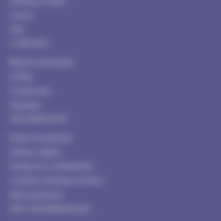
Politique de retour
Contact
FAQ
A PROPOS
Blachere Illumination
Le Blog
Conseils déco
Newsletter
INFORMATION
Moyens de paiement
Mentions légales
Politique de confidentialité
Conditions Générales de Vente
Offres partenaires
MES INFORMATIONS