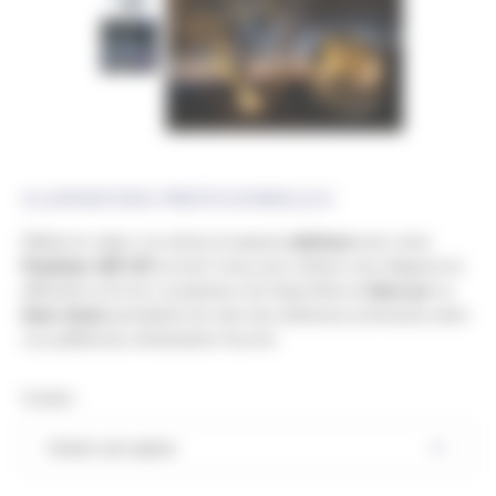
ILLUMINATIONS PROFESSIONNELLES
Mettez en valeur vos arbres et espaces
extérieurs
avec notre
Projecteur LED 24V
arrondi. Conçu pour éclairer avec élégance et
efficacité, ce lot de 2 projecteurs est disponible en
blanc pur
ou
blanc chaud
, permettant de créer des ambiances lumineuses selon
vos préférences. Alimentation fournie.
Couleur