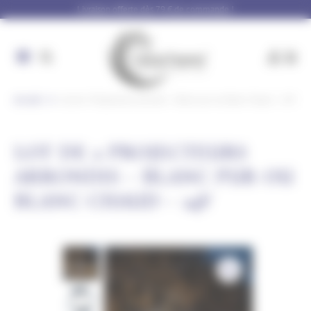
Panneau de gestion des cookies
Livraison offerte dès 79 € de commande !
Accueil
Lot de 2 Projecteurs arrondis – Blanc pur ou Blanc Chaud – 24V
LOT DE 2 PROJECTEURS
ARRONDIS – BLANC PUR OU
BLANC CHAUD – 24V