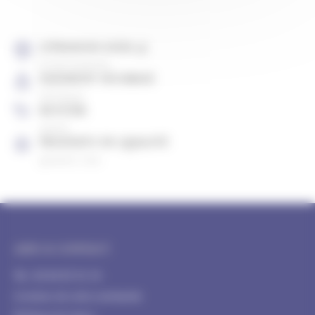
LIVRAISON SOUS 4J
À votre domicile
PAIEMENT SÉCURISÉ
CB, Paypal
RETOUR
gratuit
PRODUITS DE QUALITÉ
garantis 2 ans
AIDE & CONTACT
Tél : 04 84 85 91 54
Livraison de votre commande