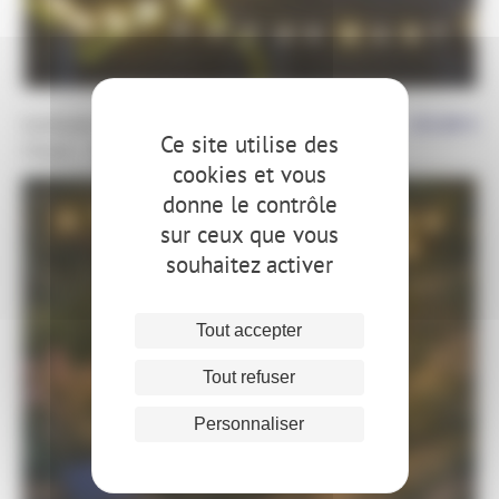
Guirlande Guinguette LED – 10m – 30 LED Blanc
132,00
€
Ce site utilise des
Chaud – Câble Noir – 230V
cookies et vous
donne le contrôle
sur ceux que vous
souhaitez activer
Tout accepter
Tout refuser
Personnaliser