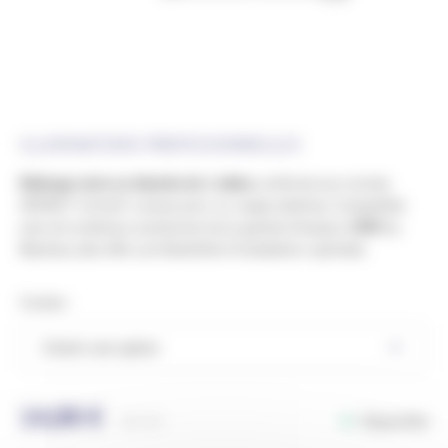
ILLUMINATIONS PROFESSIONNELLES
Rallonge noire ou blanche de 1 mètre
, conforme aux normes
H05RN-F 2x1mm², conçue pour un usage extérieur. Compatible
avec de nombreux accessoires de la gamme Octoplus
230V
by
Blachere, elle offre une flexibilité d’installation optimale.
Couleur
14,88
€
Disponible
Ref.
ND