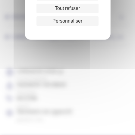
Tout refuser
DESCRIPTION
Personnaliser
CARACTÉRISTIQUES PRODUITS (USAGES,...)
LIVRAISON SOUS 4J
À votre domicile
PAIEMENT SÉCURISÉ
CB, Paypal
RETOUR
gratuit
PRODUITS DE QUALITÉ
garantis 2 ans