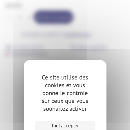
Quantité
quantité
Ajouter au panier
de
Rallonge
Un projet sur-mesure ?
Contactez-nous
gamme
Octoplus
Livraison sous 4j
Retours gratuits
-
Entreprise française
1m
-
230V
Ce site utilise des
cookies et vous
donne le contrôle
sur ceux que vous
souhaitez activer
Tout accepter