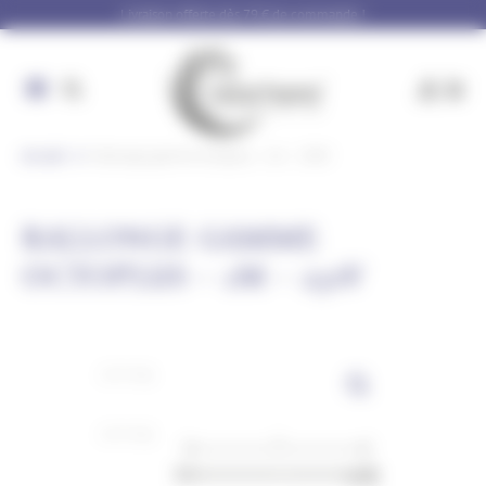
Panneau de gestion des cookies
Livraison offerte dès 79 € de commande !
Accueil
Rallonge gamme Octoplus – 1m – 230V
RALLONGE GAMME
OCTOPLUS – 1M – 230V