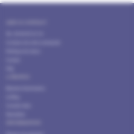
AIDE & CONTACT
Tél : 04 84 85 91 54
Livraison de votre commande
Politique de retour
Contact
FAQ
A PROPOS
Blachere Illumination
Le Blog
Conseils déco
Newsletter
INFORMATION