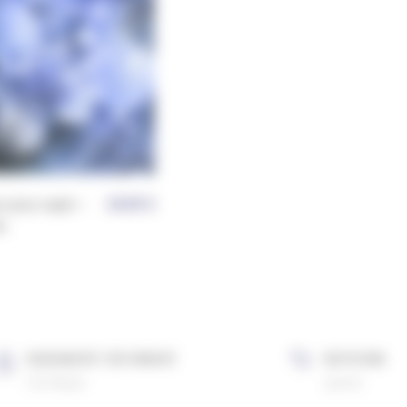
x pour sapin –
19,95
€
m
PAIEMENT SÉCURISÉ
RETOUR
CB, Paypal
gratuit