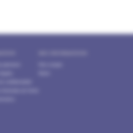
ATION
MES INFORMATIONS
e paiement
Mon compte
légales
Panier
de confidentialité
s Générales de Vente
tenaires