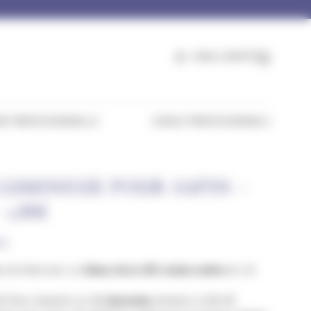
MON COMPTE
PANI
E PROFESSIONNELLE
ESPACE PROFESSIONNELS
LUMINEUX POUR SAPIN –
 1,8M
NS
in de Noël avec ce
rideau micro LED couleur ambre
de 1,8
 fixes réparties sur
12 descentes
animées, il offre
8