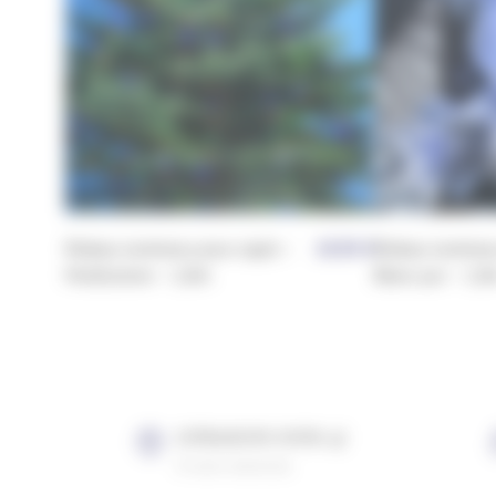
Rideau lumineux pour sapin –
19,95
€
Rideau lumineu
Multicolore – 1,8m
Blanc pur – 1,8
LIVRAISON SOUS 4J
À votre domicile