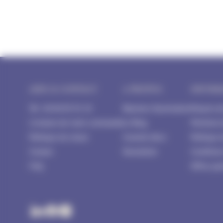
AIDE & CONTACT
A PROPOS
INFORM
Tél : 04 84 85 91 54
Blachere Illumination
Moyens d
Livraison de votre commande
Le Blog
Mentions 
Politique de retour
Conseils déco
Politique 
Contact
Newsletter
Condition
FAQ
Offres par