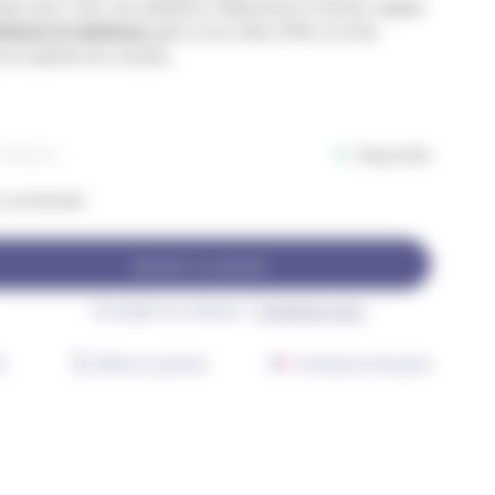
es pour créer une ambiance chaleureuse et festive. Adapté
érieure et extérieure
grâce à son indice IP44, il se fixe
son système de crochets.
Disponible
MRS01CU
re commandé)
Ajouter au panier
Un projet sur-mesure ?
Contactez-nous
j
Retours gratuits
Entreprise française