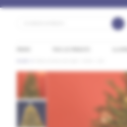
Panneau de gestion des cookies
PROMO
TOUS LES PRODUITS
ILLUMI
Accueil
Rideau lumineux pour sapin – Ambre – 1,8m