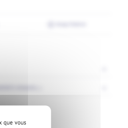
Design Moderne
ITS (USAGES,...)
ux que vous