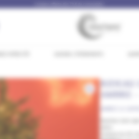
Livraison offerte dès 79 € de commande !
NEZ VOTRE ÉTÉ
SAISONS / ÉVÉNEMENTS
GAMM
RIDEAU 
AMBRE –
ARBRES & SAPI
Illuminez votre sap
mètre.
Composé de 432 LED