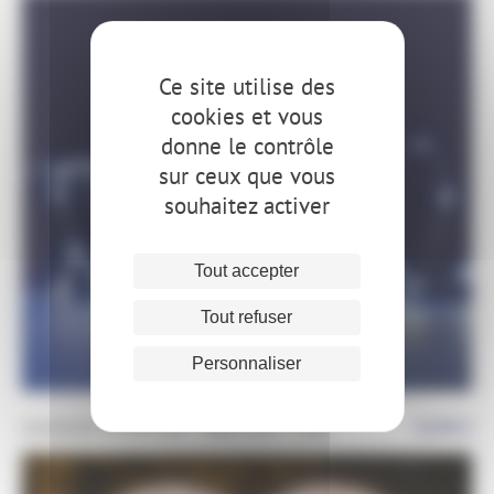
Ce site utilise des
cookies et vous
donne le contrôle
sur ceux que vous
souhaitez activer
Tout accepter
Tout refuser
Personnaliser
Guirlande MICRO LED – Blanc pur – 15m
24,90
€