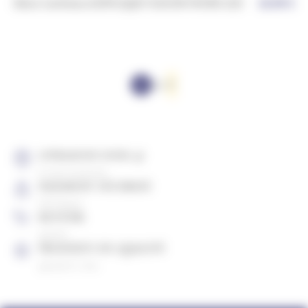
Décor lumineux ACRYLIQUE FLOCON MICRO LED
18,90
€
1
2
3
LIVRAISON SOUS 4J
À votre domicile
PAIEMENT SÉCURISÉ
CB, Paypal
RETOUR
gratuit
PRODUITS DE QUALITÉ
garantis 2 ans