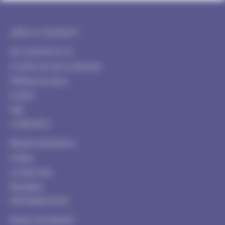
AIDE & CONTACT
Tél : 04 84 85 91 54
Livraison de votre commande
Politique de retour
Contact
FAQ
A PROPOS
Blachere Illumination
Le Blog
Conseils déco
Newsletter
INFORMATION
Moyens de paiement