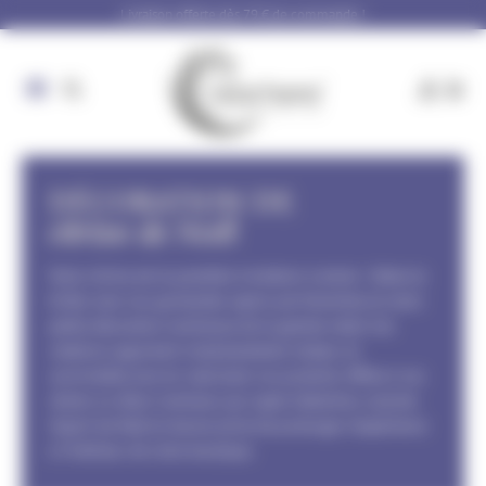
Panneau de gestion des cookies
Livraison offerte dès 79 € de commande !
DÉCORATION DE
vitrine de Noël
Votre vitrine est la première invitation à entrer : faites-la
briller avec nos guirlandes sapins pré-illuminés et notre
petite décoration lumineuse de la gamme retail. Ces
créations apportent instantanément chaleur et
convivialité, tout en valorisant vos produits. Offrez à vos
clients un décor lumineux qui capte l’attention, raconte
l’esprit de Noël et donne envie de prolonger l’expérience
à l’intérieur de votre boutique.